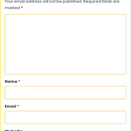
Your email address will not be published.
Required fields are
marked
*
C
o
m
m
e
n
t
*
Name
*
Email
*