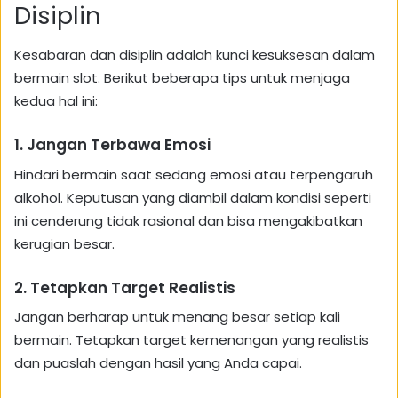
Disiplin
Kesabaran dan disiplin adalah kunci kesuksesan dalam
bermain slot. Berikut beberapa tips untuk menjaga
kedua hal ini:
1. Jangan Terbawa Emosi
Hindari bermain saat sedang emosi atau terpengaruh
alkohol. Keputusan yang diambil dalam kondisi seperti
ini cenderung tidak rasional dan bisa mengakibatkan
kerugian besar.
2. Tetapkan Target Realistis
Jangan berharap untuk menang besar setiap kali
bermain. Tetapkan target kemenangan yang realistis
dan puaslah dengan hasil yang Anda capai.