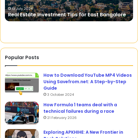
Gacor
&
27 August 2025
Slot Gacor UNTUNG88 – Situs Slot Online Gacor
Terpercaya
Gu
Terpercaya #1 Indonesia!
#1
M
Indonesia!
Pi
Popular Posts
How to Download YouTube MP4 Videos
Using Savefrom.net: A Step-by-Step
Guide
3 October 2024
How Formula 1 teams deal with a
technical failures during a race
21 February 2026
Exploring APKHIHE: A New Frontier in