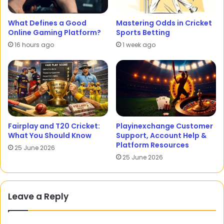
What Defines a Good
Mastering Odds in Cricket
Online Gaming Platform?
Sports Betting
16 hours ago
1 week ago
Fairplay and T20 Cricket:
Playinexchange Customer
What You Should Know
Support, Account Help &
Platform Resources
25 June 2026
25 June 2026
Leave a Reply