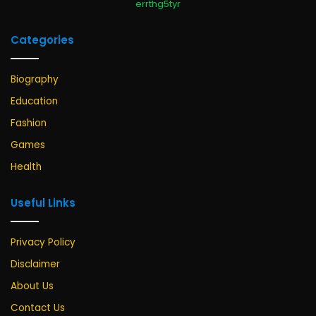
errthg5tyr
Categories
Biography
Education
Fashion
Games
Health
Useful Links
Privacy Policy
Disclaimer
About Us
Contact Us