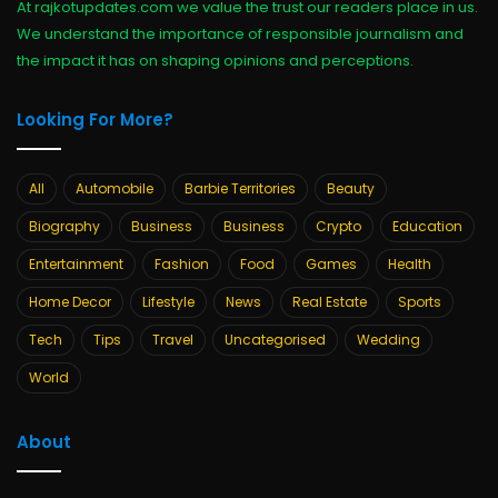
At rajkotupdates.com we value the trust our readers place in us.
We understand the importance of responsible journalism and
the impact it has on shaping opinions and perceptions.
Looking For More?
All
Automobile
Barbie Territories
Beauty
Biography
Business
Business
Crypto
Education
Entertainment
Fashion
Food
Games
Health
Home Decor
Lifestyle
News
Real Estate
Sports
Tech
Tips
Travel
Uncategorised
Wedding
World
About