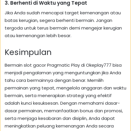
3. Berhenti di Waktu yang Tepat
Jika Anda sudah mencapai target kemenangan atau
batas kerugian, segera berhenti bermain. Jangan
tergoda untuk terus bermain demi mengejar kerugian
atau kemenangan lebih besar.
Kesimpulan
Bermain slot gacor Pragmatic Play di Okeplay777 bisa
menjadi pengalaman yang menguntungkan jika Anda
tahu cara bermainnya dengan benar. Memilih
permainan yang tepat, mengelola anggaran dan waktu
bermain, serta menerapkan strategi yang efektif
adalah kunci kesuksesan. Dengan memahami dasar-
dasar permainan, memanfaatkan bonus dan promosi,
serta menjaga kesabaran dan disiplin, Anda dapat
meningkatkan peluang kemenangan Anda secara