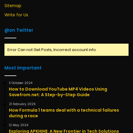
Sitemap
Write for Us
@on Twitter
Error Can not Get Posts, Incorrect account info.
Most Important
3 October 2024
How to Download YouTube MP4 Videos Using
Savefrom.net: A Step-by-Step Guide
21 February 2026
How Formula 1 teams deal with a technical failures
during a race
12 May 2024
Exploring APKHIHE: A New Frontier in Tech Solutions