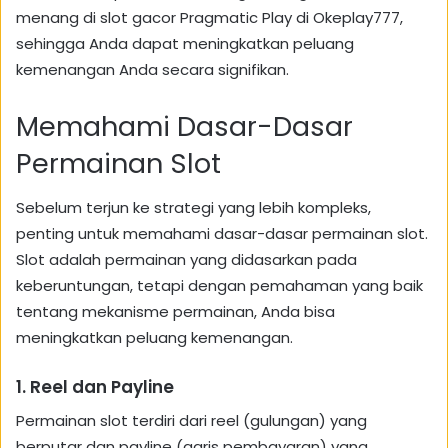
menang di slot gacor Pragmatic Play di Okeplay777,
sehingga Anda dapat meningkatkan peluang
kemenangan Anda secara signifikan.
Memahami Dasar-Dasar
Permainan Slot
Sebelum terjun ke strategi yang lebih kompleks,
penting untuk memahami dasar-dasar permainan slot.
Slot adalah permainan yang didasarkan pada
keberuntungan, tetapi dengan pemahaman yang baik
tentang mekanisme permainan, Anda bisa
meningkatkan peluang kemenangan.
1. Reel dan Payline
Permainan slot terdiri dari reel (gulungan) yang
berputar dan payline (garis pembayaran) yang