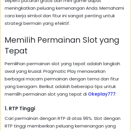
seperti putaran gratis dan mini game dapat
meningkatkan peluang kemenangan Anda. Memahami
cara kerja simbol dan fitur ini sangat penting untuk
strategi bermain yang efektif.
Memilih Permainan Slot yang
Tepat
Pemilihan permainan slot yang tepat adalah langkah
awal yang krusial. Pragmatic Play menawarkan
berbagai macam permainan dengan tema dan fitur
yang beragam. Berikut adalah beberapa tips untuk
memilih permainan slot yang tepat di
Okeplay777
:
1. RTP Tinggi
Cari permainan dengan RTP di atas 96%. Slot dengan
RTP tinggi memberikan peluang kemenangan yang