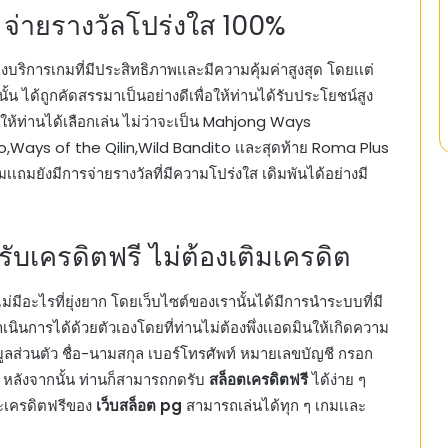
 จ่ายรางวัลโปร่งใส 100%
ของบริการเกมที่มีประสิทธิภาพเเละมีความคุ้มค่าสูงสุด โดยเเต่
นนั้น ได้ถูกคัดสรรมาเป็นอย่างดีเพื่อให้ท่านได้รับประโยชน์สูง
าให้ท่านได้เลือกเล่น ไม่ว่าจะเป็น Mahjong Ways
o,Ways of the Qilin,Wild Bandito เเละสุดท้าย Roma Plus
มเเถมยังมีการจ่ายรางวัลที่มีความโปร่งใส เดิมพันได้อย่างมี
ับเครดิตฟรี ไม่ต้องเติมเครดิต
ๆ ไม่มีอะไรที่ยุ่งยาก โดยเว็บไซต์ของเรานั้นได้มีการนำระบบที่มี
เนินการได้ด้วยตัวเองโดยที่ท่านไม่ต้องพึ่งเเอดมินให้เกิดความ
้อมูลส่วนตัว ชื่อ-นามสกุล เบอร์โทรศัพท์ หมายเลขบัญชี กรอก
ิ้น หลังจากนั้น ท่านก็สามารถกดรับ
สล็อตเครดิตฟรี
ได้ง่าย ๆ
เละเครดิตฟรีของ
เว็บสล็อต pg
สามารถเล่นได้ทุก ๆ เกมเเละ