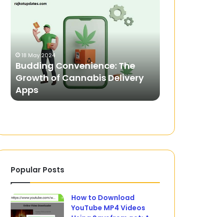
Convenience:
Family
The
Dentists
Growth
Track
of
Generational
Cannabis
Dental
18 May 2024
Delivery
History
Budding Convenience: The
27 May 2026
Apps
Growth of Cannabis Delivery
Why Family 
s
Apps
Generationa
Popular Posts
How to Download
YouTube MP4 Videos