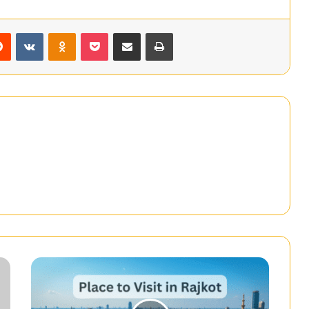
rest
Reddit
VKontakte
Odnoklassniki
Pocket
Share via Email
Print