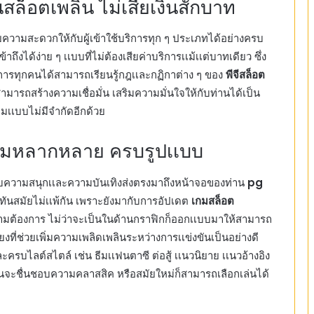
ล็อตเพลิน ไม่เสียเงินสักบาท
ยความสะดวกให้กับผู้เข้าใช้บริการทุก ๆ ประเภทได้อย่างครบ
้าถึงได้ง่าย ๆ เเบบที่ไม่ต้องเสียค่าบริการเเม้เเต่บาทเดียว ซึ่ง
ิการทุกคนได้สามารถเรียนรู้กฎเเละกฏิกาต่าง ๆ ของ
พีจีสล็อต
งสามารถสร้างความเชื่อมั่น เสริมความมั่นใจให้กับท่านได้เป็น
กมเเบบไม่มีจำกัดอีกด้วย
เกมหลากหลาย ครบรูปเเบบ
อบความสนุกเเละความบันเทิงส่งตรงมาถึงหน้าจอของท่าน
pg
ามทันสมัยไม่เเพ้กัน เพราะยังมากับการอัปเดต
เกมสล็อต
มต้องการ ไม่ว่าจะเป็นในด้านกราฟิกก็ออกเเบบมาให้สามารถ
ียงที่ช่วยเพิ่มความเพลิดเพลินระหว่างการเเข่งขันเป็นอย่างดี
ครบไลต์สไตล์ เช่น ธีมเเฟนตาซี ต่อสู้ เเนวนิยาย เเนวอ้างอิง
ท่านจะชื่นชอบความคลาสสิค หรือสมัยใหม่ก็สามารถเลือกเล่นได้