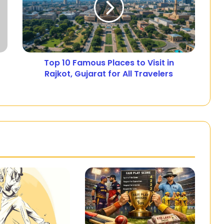
Top 10 Famous Places to Visit in
Rajkot, Gujarat for All Travelers