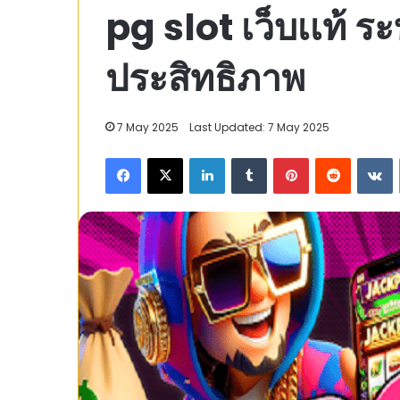
pg slot เว็บเเท้ 
Modi
India
Plans
ประสิทธิภาพ
to
Launch
5G
3 June 2023
7 May 2025
Last Updated: 7 May 2025
Services
PM Modi India 
Soon
Facebook
X
LinkedIn
Tumblr
Pinterest
Reddit
V
5G Services S