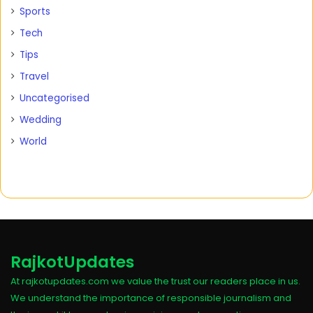
Sports
Tech
Tips
Travel
Uncategorised
Wedding
World
RajkotUpdates
At rajkotupdates.com we value the trust our readers place in us.
We understand the importance of responsible journalism and