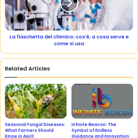
La fiaschetta del chimico: cos’è, a cosa serve e
come si usa
Related Articles
Seasonal Fungal Diseases:
Infinite Beacon: The
What Farmers Should
Symbol of Endless
Know in April
Guidance and Innovation