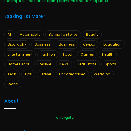
the impact it has on shaping opinions and perceptions.
Looking For More?
All
Automobile
Barbie Territories
Beauty
Biography
Business
Business
Crypto
Education
Entertainment
Fashion
Food
Games
Health
Home Decor
Lifestyle
News
Real Estate
Sports
Tech
Tips
Travel
Uncategorised
Wedding
World
About
errthg5tyr